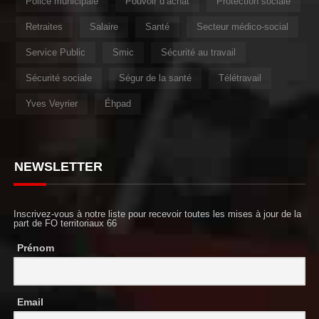
Police municipale
Pouvoir d’achat
Protection sociale
Retraites
Salaire
Santé
Secteur médico-social
Service Public
Smic
Sécurité au travail
Sécurité sociale
Ségur de la santé
Télétravail
Yves Veyrier
Éhpad
NEWSLETTER
Inscrivez-vous à notre liste pour recevoir toutes les mises à jour de la
part de FO territoriaux 66
Prénom
Email