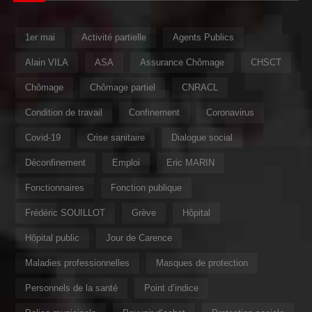
1er mai
Activité partielle
Agents Publics
Alain VILA
ASA
Assurance Chômage
CHSCT
Chômage
Chômage partiel
CNRACL
Condition de travail
Confinement
Coronavirus
Covid-19
Crise sanitaire
Dialogue social
Déconfinement
Emploi
Eric MARIN
Fonctionnaires
Fonction publique
Frédéric SOUILLOT
Grève
Hôpital
Hôpital public
Jour de Carence
Maladies professionnelles
Masques de protection
Personnels de la santé
Point d’indice