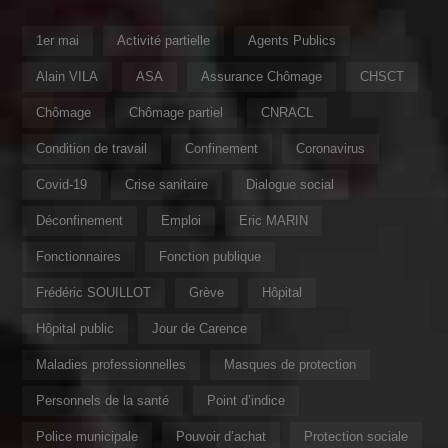
1er mai
Activité partielle
Agents Publics
Alain VILA
ASA
Assurance Chômage
CHSCT
Chômage
Chômage partiel
CNRACL
Condition de travail
Confinement
Coronavirus
Covid-19
Crise sanitaire
Dialogue social
Déconfinement
Emploi
Eric MARIN
Fonctionnaires
Fonction publique
Frédéric SOUILLOT
Grève
Hôpital
Hôpital public
Jour de Carence
Maladies professionnelles
Masques de protection
Personnels de la santé
Point d’indice
Police municipale
Pouvoir d’achat
Protection sociale