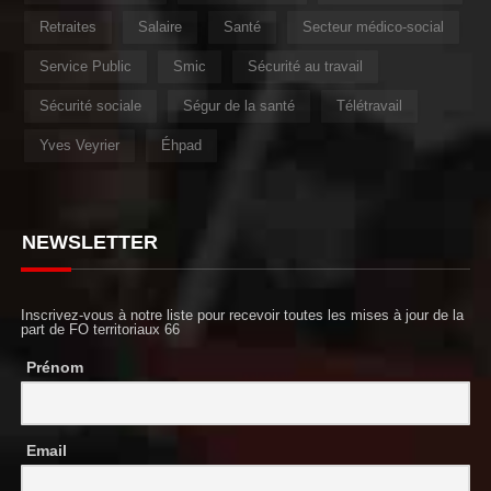
Retraites
Salaire
Santé
Secteur médico-social
Service Public
Smic
Sécurité au travail
Sécurité sociale
Ségur de la santé
Télétravail
Yves Veyrier
Éhpad
NEWSLETTER
Inscrivez-vous à notre liste pour recevoir toutes les mises à jour de la
part de FO territoriaux 66
Prénom
Email