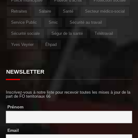
Police municipale
Pouvoir d’achat
Protection sociale
Retraites
Salaire
Santé
Secteur médico-social
Service Public
Smic
Sécurité au travail
Sécurité sociale
Ségur de la santé
Télétravail
Yves Veyrier
Éhpad
NEWSLETTER
Inscrivez-vous à notre liste pour recevoir toutes les mises à jour de la
part de FO territoriaux 66
Prénom
Email