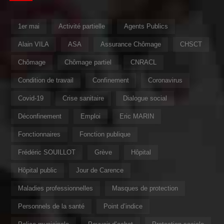
1er mai
Activité partielle
Agents Publics
Alain VILA
ASA
Assurance Chômage
CHSCT
Chômage
Chômage partiel
CNRACL
Condition de travail
Confinement
Coronavirus
Covid-19
Crise sanitaire
Dialogue social
Déconfinement
Emploi
Eric MARIN
Fonctionnaires
Fonction publique
Frédéric SOUILLOT
Grève
Hôpital
Hôpital public
Jour de Carence
Maladies professionnelles
Masques de protection
Personnels de la santé
Point d’indice