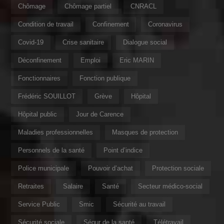
Chômage
Chômage partiel
CNRACL
Condition de travail
Confinement
Coronavirus
Covid-19
Crise sanitaire
Dialogue social
Déconfinement
Emploi
Eric MARIN
Fonctionnaires
Fonction publique
Frédéric SOUILLOT
Grève
Hôpital
Hôpital public
Jour de Carence
Maladies professionnelles
Masques de protection
Personnels de la santé
Point d’indice
Police municipale
Pouvoir d’achat
Protection sociale
Retraites
Salaire
Santé
Secteur médico-social
Service Public
Smic
Sécurité au travail
Sécurité sociale
Ségur de la santé
Télétravail