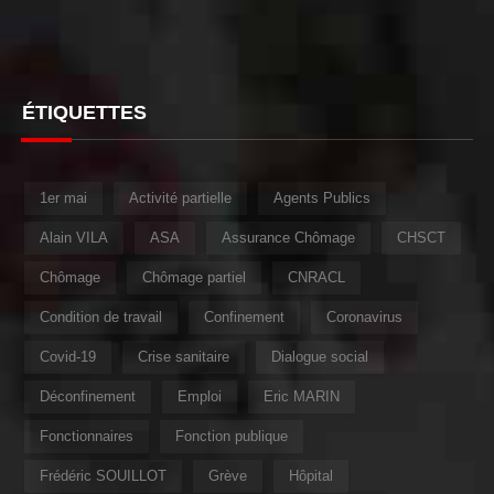
ÉTIQUETTES
1er mai
Activité partielle
Agents Publics
Alain VILA
ASA
Assurance Chômage
CHSCT
Chômage
Chômage partiel
CNRACL
Condition de travail
Confinement
Coronavirus
Covid-19
Crise sanitaire
Dialogue social
Déconfinement
Emploi
Eric MARIN
Fonctionnaires
Fonction publique
Frédéric SOUILLOT
Grève
Hôpital