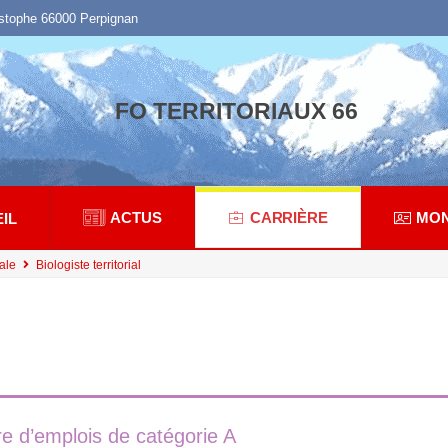
istophe 66000 Perpignan
FO TERRITORIAUX 66
ACTUS
CARRIÈRE
MON
IL
ale
Biologiste territorial
e d’emplois de catégorie A