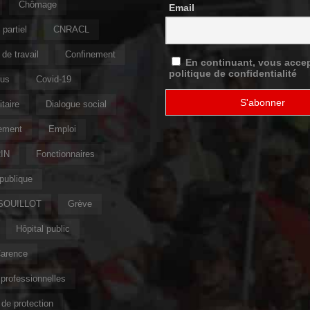
Chômage
Email
partiel
CNRACL
de travail
Confinement
En continuant, vous accep
politique de confidentialité
rus
Covid-19
taire
Dialogue social
ement
Emploi
IN
Fonctionnaires
publique
 SOUILLOT
Grève
Hôpital public
Carence
professionnelles
de protection