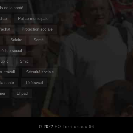
s de la santé
ndice
Police municipale
’achat
Protection sociale
Salaire
Santé
édico-social
ublic
Smic
u travail
Sécurité sociale
la santé
Télétravail
ier
Éhpad
FO Territoriaux 66
© 2022