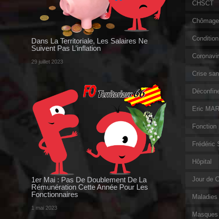
CHSCT
Chômage 
Condition 
Dans La Territoriale, Les Salaires Ne
Suivent Pas L’inflation
Coronavi
29 juillet 2023
Crise sani
Déconfin
Eric MAR
Fonction 
Frédéric
Hôpital
1er Mai : Pas De Doublement De La
Jour de 
Rémunération Cette Année Pour Les
Fonctionnaires
Maladies 
1 mai 2023
Masques 