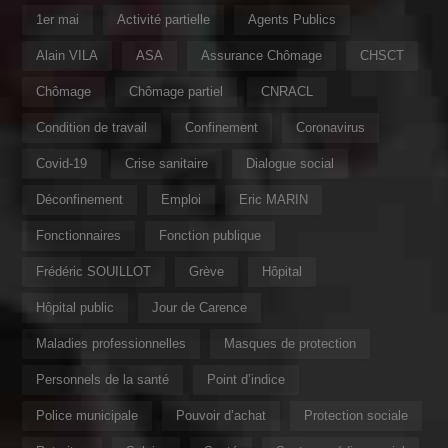
1er mai
Activité partielle
Agents Publics
Alain VILA
ASA
Assurance Chômage
CHSCT
Chômage
Chômage partiel
CNRACL
Condition de travail
Confinement
Coronavirus
Covid-19
Crise sanitaire
Dialogue social
Déconfinement
Emploi
Eric MARIN
Fonctionnaires
Fonction publique
Frédéric SOUILLOT
Grève
Hôpital
Hôpital public
Jour de Carence
Maladies professionnelles
Masques de protection
Personnels de la santé
Point d’indice
Police municipale
Pouvoir d’achat
Protection sociale