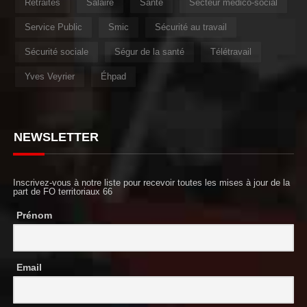
Retraites
Salaire
Santé
Secteur médico-social
Service Public
Smic
Sécurité au travail
Sécurité sociale
Ségur de la santé
Télétravail
Yves Veyrier
Éhpad
NEWSLETTER
Inscrivez-vous à notre liste pour recevoir toutes les mises à jour de la
part de FO territoriaux 66
Prénom
Email