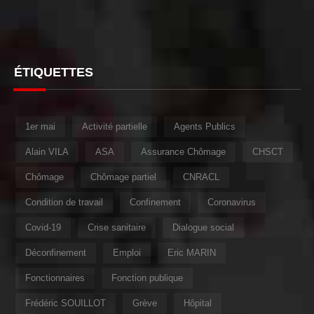
ÉTIQUETTES
1er mai
Activité partielle
Agents Publics
Alain VILA
ASA
Assurance Chômage
CHSCT
Chômage
Chômage partiel
CNRACL
Condition de travail
Confinement
Coronavirus
Covid-19
Crise sanitaire
Dialogue social
Déconfinement
Emploi
Eric MARIN
Fonctionnaires
Fonction publique
Frédéric SOUILLOT
Grève
Hôpital