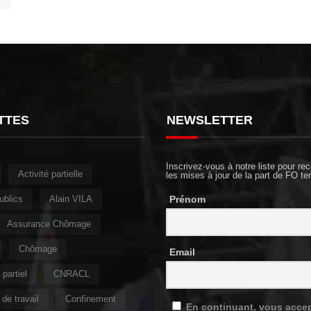
TTES
NEWSLETTER
Inscrivez-vous à notre liste pour rec
Activité partielle
les mises à jour de la part de FO ter
ublics
Alain VILA
Prénom
Assurance Chômage
Chômage
Email
partiel
CNRACL
de travail
Confinement
En continuant, vous accep