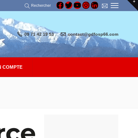
Rechercher
09 71 42 19 53
contact@gdfosp66.com
 COMPTE