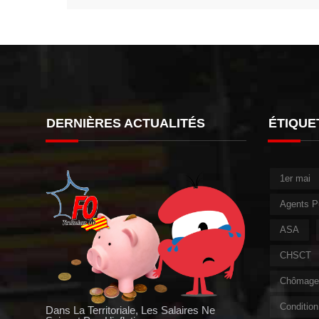
DERNIÈRES ACTUALITÉS
ÉTIQUE
1er mai
Agents P
ASA
CHSCT
Chômage 
Condition 
Dans La Territoriale, Les Salaires Ne