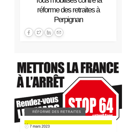
Tous mobilisés contre la
réforme des retraites à
Perpignan
ACTUALITÉS 66
MANIFESTATIONS
RÉFORME DES RETRAITES
,
,
7 mars 2023