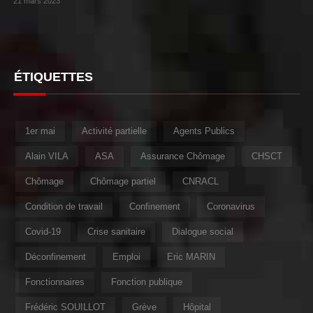
21 mars 2023
ÉTIQUETTES
1er mai
Activité partielle
Agents Publics
Alain VILA
ASA
Assurance Chômage
CHSCT
Chômage
Chômage partiel
CNRACL
Condition de travail
Confinement
Coronavirus
Covid-19
Crise sanitaire
Dialogue social
Déconfinement
Emploi
Eric MARIN
Fonctionnaires
Fonction publique
Frédéric SOUILLOT
Grève
Hôpital