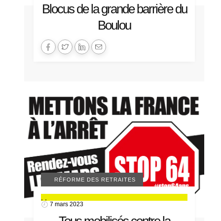
Blocus de la grande barrière du
Boulou
ACTUALITÉS 66
MANIFESTATIONS
RÉFORME DES RETRAITES
,
,
7 mars 2023