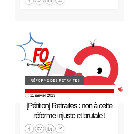
MANIFESTATIONS
RÉFORME DES RETRAITES
,
11 janvier 2023
[Pétition] Retraites : non à cette
réforme injuste et brutale !