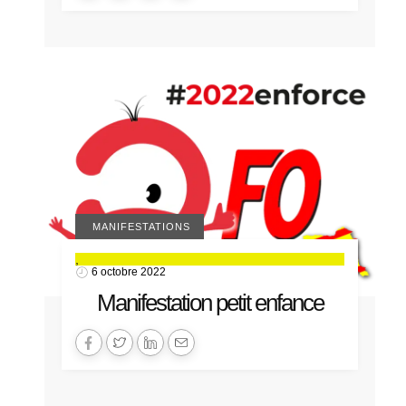
ACTUALITÉS 66
MANIFESTATIONS
,
6 octobre 2022
Manifestation petit enfance