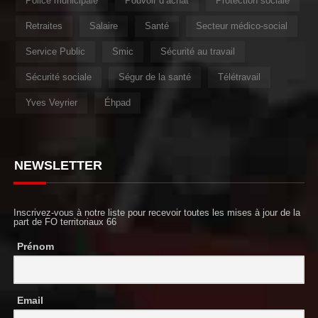
Police municipale
Pouvoir d’achat
Protection sociale
Retraites
Salaire
Santé
Secteur médico-social
Service Public
Smic
Sécurité au travail
Sécurité sociale
Ségur de la santé
Télétravail
Yves Veyrier
Éhpad
NEWSLETTER
Inscrivez-vous à notre liste pour recevoir toutes les mises à jour de la
part de FO territoriaux 66
Prénom
Email