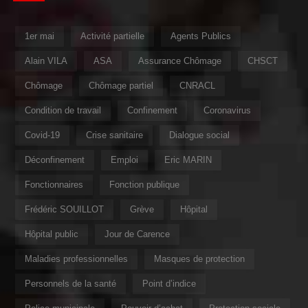
1er mai
Activité partielle
Agents Publics
Alain VILA
ASA
Assurance Chômage
CHSCT
Chômage
Chômage partiel
CNRACL
Condition de travail
Confinement
Coronavirus
Covid-19
Crise sanitaire
Dialogue social
Déconfinement
Emploi
Eric MARIN
Fonctionnaires
Fonction publique
Frédéric SOUILLOT
Grève
Hôpital
Hôpital public
Jour de Carence
Maladies professionnelles
Masques de protection
Personnels de la santé
Point d’indice