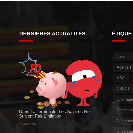
DERNIÈRES ACTUALITÉS
ÉTIQUE
1er mai
Agents P
ASA
CHSCT
Chômage 
Condition 
Dans La Territoriale, Les Salaires Ne
Suivent Pas L’inflation
Coronavi
29 juillet 2023
Crise sani