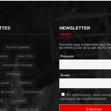
TTES
NEWSLETTER
Inscrivez-vous à notre liste pour rec
Activité partielle
les mises à jour de la part de FO ter
ublics
Alain VILA
Prénom
Assurance Chômage
Chômage
Email
partiel
CNRACL
de travail
Confinement
En continuant, vous accep
politique de confidentialité
rus
Covid-19
taire
Dialogue social