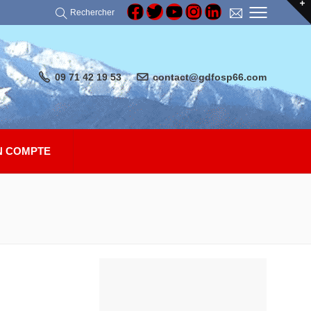
Rechercher
09 71 42 19 53
contact@gdfosp66.com
 COMPTE