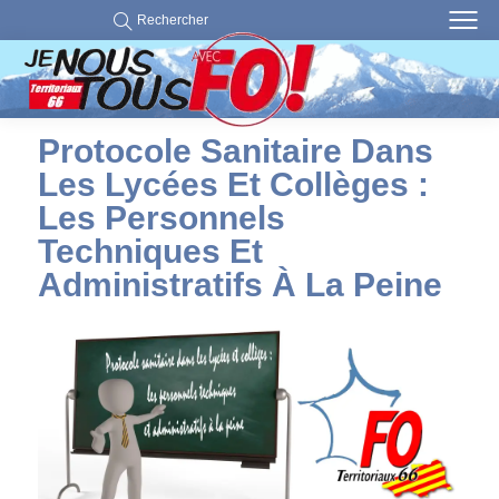
Rechercher
Protocole Sanitaire Dans
Les Lycées Et Collèges :
Les Personnels
Techniques Et
Administratifs À La Peine