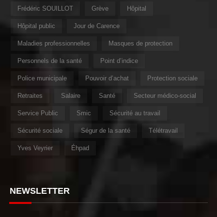
Frédéric SOUILLOT
Grève
Hôpital
Hôpital public
Jour de Carence
Maladies professionnelles
Masques de protection
Personnels de la santé
Point d’indice
Police municipale
Pouvoir d’achat
Protection sociale
Retraites
Salaire
Santé
Secteur médico-social
Service Public
Smic
Sécurité au travail
Sécurité sociale
Ségur de la santé
Télétravail
Yves Veyrier
Éhpad
NEWSLETTER