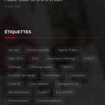
21 mars 2023
ÉTIQUETTES
1er mai
Activité partielle
Agents Publics
Alain VILA
ASA
Assurance Chômage
CHSCT
Chômage
Chômage partiel
CNRACL
Condition de travail
Confinement
Coronavirus
Covid-19
Crise sanitaire
Dialogue social
Déconfinement
Emploi
Eric MARIN
Fonctionnaires
Fonction publique