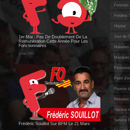
Fonction 
Frédéric
Hôpital
1er Mai : Pas De Doublement De La
Jour de 
Rémunération Cette Année Pour Les
Fonctionnaires
Maladies 
1 mai 2023
Masques 
Personnel
Point d’i
Pouvoir d
Retraites
Secteur m
Service P
Frédéric Souillot Sur BFM Le 21 Mars