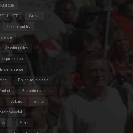
publique
 SOUILLOT
Grève
Hôpital public
Carence
professionnelles
de protection
s de la santé
ndice
Police municipale
’achat
Protection sociale
Salaire
Santé
édico-social
ublic
Smic