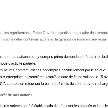
iens, les représentants Force Ouvrière, syndicat majoritaire des remo
es, voici le détail dont nous avons eu la garantie de mise en œuvre par 
ous les contrats saisonniers, y compris primo demandeurs, à partir de 
de d’activité partielle.
e des heures contractualisées accomplies habituellement par le salarié.
re aux entreprises saisonnières jusqu’à la date de fin de saison, le 15 av
7, car seul un retour sur la base de 4 mois de contrat avec rechargem
rrêt de nos actions.
aires strictes ont été établies afin de sécuriser les salariés et les c