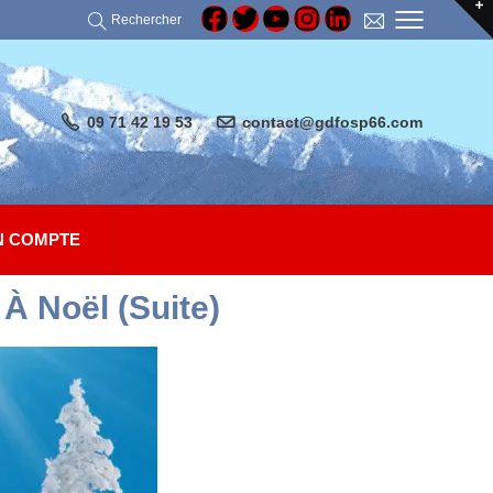
Rechercher
09 71 42 19 53
contact@gdfosp66.com
 COMPTE
À Noël (suite)