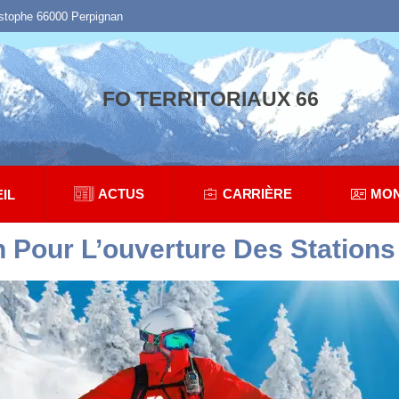
istophe 66000 Perpignan
FO TERRITORIAUX 66
ACTUS
CARRIÈRE
MON
IL
n Pour L’ouverture Des Stations 