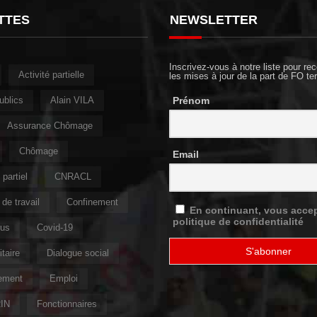
TTES
NEWSLETTER
Inscrivez-vous à notre liste pour rec
Activité partielle
les mises à jour de la part de FO ter
ublics
Alain VILA
Prénom
Assurance Chômage
Chômage
Email
partiel
CNRACL
de travail
Confinement
En continuant, vous accep
politique de confidentialité
rus
Covid-19
taire
Dialogue social
ement
Emploi
IN
Fonctionnaires