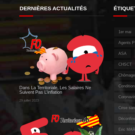
DERNIÈRES ACTUALITÉS
ÉTIQUE
1er mai
Agents P
ASA
CHSCT
Chômage 
Condition 
Dans La Territoriale, Les Salaires Ne
Suivent Pas L’inflation
Coronavi
29 juillet 2023
Crise sani
Déconfin
Eric MAR