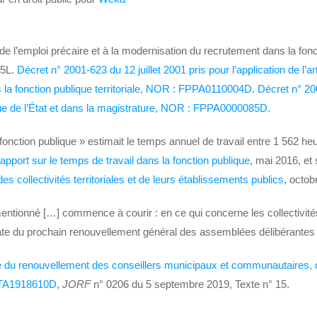
 de l’emploi précaire et à la modernisation du recrutement dans la fonc
45L.
Décret n° 2001-623 du 12 juillet 2001 pris pour l’application de l’art
s la fonction publique territoriale, NOR : FPPA0110004D
.
Décret n° 20
ique de l’État et dans la magistrature, NOR : FPPA0000085D
.
fonction publique » estimait le temps annuel de travail entre 1 562 heu
apport sur le temps de travail dans la fonction publique
, mai 2016, et
des collectivités territoriales et de leurs établissements publics
, octob
ai mentionné […] commence à courir : en ce qui concerne les collectivi
date du prochain renouvellement général des assemblées délibérantes des
 du renouvellement des conseillers municipaux et communautaires, de
INTA1918610D
,
JORF
n° 0206 du 5 septembre 2019, Texte n° 15.