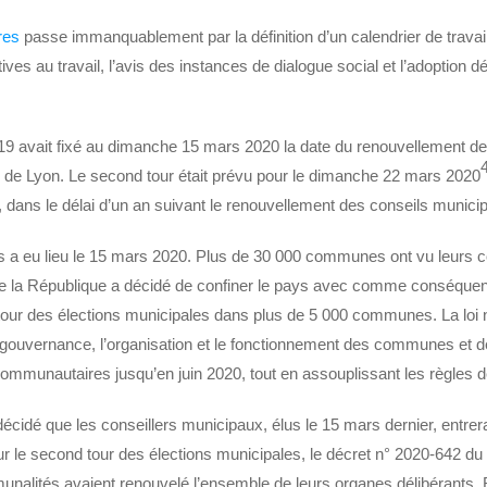
res
passe immanquablement par la définition d’un calendrier de travail,
atives au travail, l’avis des instances de dialogue social et l’adoption 
9 avait fixé au dimanche 15 mars 2020 la date du renouvellement d
ns de Lyon. Le second tour était prévu pour le dimanche 22 mars 2020
d, dans le délai d’un an suivant le renouvellement des conseils muni
s a eu lieu le 15 mars 2020. Plus de 30 000 communes ont vu leurs 
de la République a décidé de confiner le pays avec comme conséquence
tour des élections municipales dans plus de 5 000 communes. La loi 
a gouvernance, l’organisation et le fonctionnement des communes et d
communautaires jusqu’en juin 2020, tout en assouplissant les règles 
cidé que les conseillers municipaux, élus le 15 mars dernier, entrera
our le second tour des élections municipales, le décret n° 2020-642 du 
alités avaient renouvelé l’ensemble de leurs organes délibérants. Bi