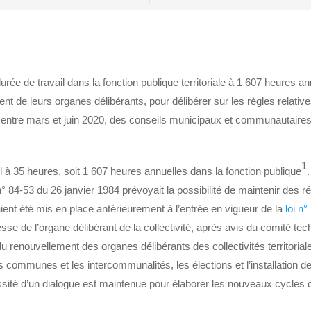
a durée de travail dans la fonction publique territoriale à 1 607 heure
nt de leurs organes délibérants, pour délibérer sur les règles relativ
19, entre mars et juin 2020, des conseils municipaux et communautaire
1
l à 35 heures, soit 1 607 heures annuelles dans la fonction publique
loi n° 84-53 du 26 janvier 1984 prévoyait la possibilité de maintenir des
 aient été mis en place antérieurement à l’entrée en vigueur de la
loi n
sse de l’organe délibérant de la collectivité, après avis du comité tec
renouvellement des organes délibérants des collectivités territoriale
es communes et les intercommunalités, les élections et l’installation d
ssité d’un dialogue est maintenue pour élaborer les nouveaux cycles de