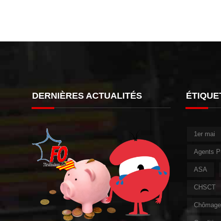
DERNIÈRES ACTUALITÉS
ÉTIQUE
1er mai
Agents P
ASA
CHSCT
Chômage 