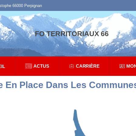
istophe 66000 Perpignan
FO TERRITORIAUX 66
ACTUS
CARRIÈRE
MON
IL
ise En Place Dans Les Communes