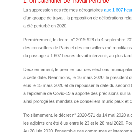
1. Un Calendrier De Travail Perturbé
La suppression des régimes dérogatoires
aux 1 607 heu
d’un groupe de travail, la proposition de délibérations rel
a été perturbé en 2020.
Premièrement, le décret n° 2019-928 du 4 septembre 201
des conseillers de Paris et des conseillers métropolitai
du passage à 1 607 heures devait intervenir, au plus tar
Deuxièmement, le premier tour des élections municipale
à cette date. Néanmoins, le 16 mars 2020, le président 
élus le 15 mars 2020 et de repousser la date du second 
à l’épidémie de Covid-19 a apporté des précisions sur l
ainsi prorogé les mandats de conseillers municipaux et 
Troisièmement, le décret n° 2020-571 du 14 mai 2020 a dé
les adjoints ont été élus entre le 23 et le 28 mai 2020. P
Au 28 juin 2020, l’ensemble des communes et intercommun