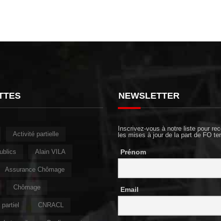
TTES
NEWSLETTER
Inscrivez-vous à notre liste pour rec
Activité partielle
les mises à jour de la part de FO ter
ublics
Alain VILA
Prénom
Assurance Chômage
Chômage
Email
partiel
CNRACL