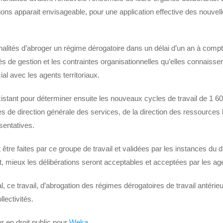
ons apparait envisageable, pour une application effective des nouvelle
alités d’abroger un régime dérogatoire dans un délai d’un an à comp
és de gestion et les contraintes organisationnelles qu’elles connaiss
ial avec les agents territoriaux.
existant pour déterminer ensuite les nouveaux cycles de travail de 1 60
de direction générale des services, de la direction des ressources h
sentatives.
être faites par ce groupe de travail et validées par les instances d
 mieux les délibérations seront acceptables et acceptées par les ag
al, ce travail, d’abrogation des régimes dérogatoires de travail antérieu
lectivités.
r en droit public pour
Weka