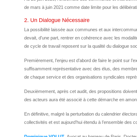
de mars à juin 2021 comme date limite pour les délibérati
2. Un Dialogue Nécessaire
La possibilité laissée aux communes et aux intercommun
devait, d’une part, rentrer en cohérence avec les modalit
de cycle de travail reposent sur la qualité du dialogue soc
Premièrement, l’enjeu est d’abord de faire le point sur l’
suffisamment représentative avec des élus, des membres 
de chaque service et des organisations syndicales repré
Deuxièmement, après cet audit, des propositions doivent 
des acteurs aura été associé à cette démarche en amont,
En définitive, malgré la perturbation du calendrier élector
collectivités et est aujourd’hui étendu à l’ensemble des col
Dominique VOLUT
, Avocat au barreau de Paris, Docteu