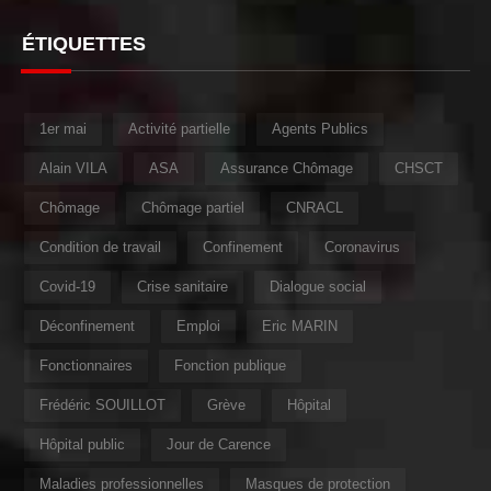
ÉTIQUETTES
1er mai
Activité partielle
Agents Publics
Alain VILA
ASA
Assurance Chômage
CHSCT
Chômage
Chômage partiel
CNRACL
Condition de travail
Confinement
Coronavirus
Covid-19
Crise sanitaire
Dialogue social
Déconfinement
Emploi
Eric MARIN
Fonctionnaires
Fonction publique
Frédéric SOUILLOT
Grève
Hôpital
Hôpital public
Jour de Carence
Maladies professionnelles
Masques de protection