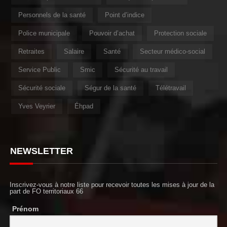
Personnels de la santé
Point d’indice
Police municipale
Pouvoir d’achat
Protection sociale
Retraites
Salaire
Santé
Secteur médico-social
Service Public
Smic
Sécurité au travail
Sécurité sociale
Ségur de la santé
Télétravail
Yves Veyrier
Éhpad
NEWSLETTER
Inscrivez-vous à notre liste pour recevoir toutes les mises à jour de la
part de FO territoriaux 66
Prénom