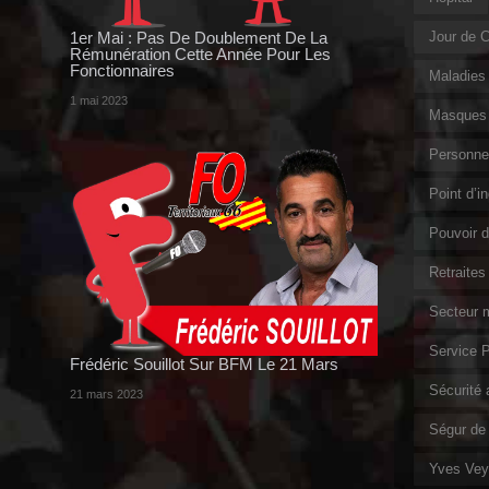
1er Mai : Pas De Doublement De La
Jour de 
Rémunération Cette Année Pour Les
Fonctionnaires
Maladies 
1 mai 2023
Masques 
Personnel
Point d’i
Pouvoir d
Retraites
Secteur m
Service P
Frédéric Souillot Sur BFM Le 21 Mars
Sécurité a
21 mars 2023
Ségur de 
Yves Veyr