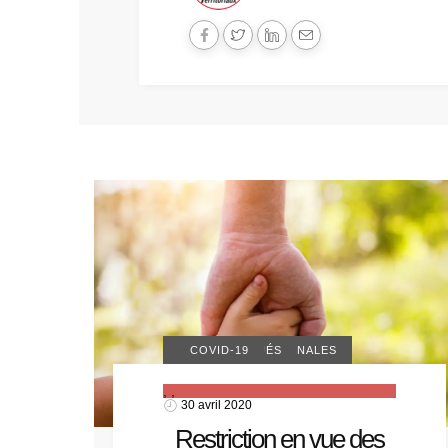
ACTUALITÉS NATIONALES
COMMUNIQUÉS
COVID-19
,
,
30 avril 2020
Restriction en vue des