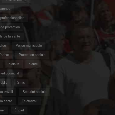
Carence
professionnelles
de protection
s de la santé
ndice
Police municipale
’achat
Protection sociale
Salaire
Santé
édico-social
ublic
Smic
u travail
Sécurité sociale
la santé
Télétravail
ier
Éhpad