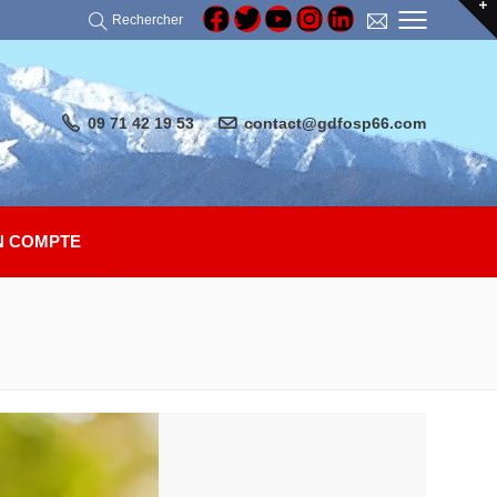
Rechercher
09 71 42 19 53
contact@gdfosp66.com
 COMPTE