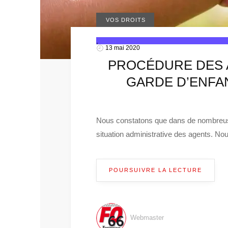
CIRCULAIRES
VOS DROITS
,
13 mai 2020
PROCÉDURE DES A
GARDE D’ENFA
Nous constatons que dans de nombreuses
situation administrative des agents. No
POURSUIVRE LA LECTURE
Webmaster