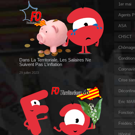
1er mai
Agents P
ASA
CHSCT
Chômage 
Condition 
Dans La Territoriale, Les Salaires Ne
Suivent Pas L’inflation
Coronavi
29 juillet 2023
Crise sani
Déconfin
Eric MAR
Fonction 
Frédéric
Hôpital