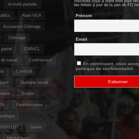
Inscrivez-vous à notre liste pour rec
Activité partielle
les mises à jour de la part de FO ter
ublics
Alain VILA
Prénom
Assurance Chômage
Chômage
Email
partiel
CNRACL
de travail
Confinement
En continuant, vous accep
politique de confidentialité
rus
Covid-19
taire
Dialogue social
ement
Emploi
IN
Fonctionnaires
publique
 SOUILLOT
Grève
Hôpital public