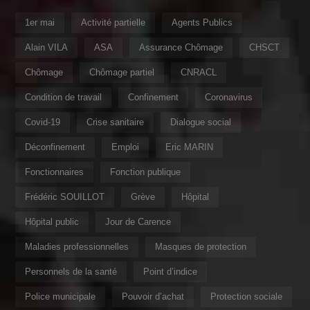
1er mai
Activité partielle
Agents Publics
Alain VILA
ASA
Assurance Chômage
CHSCT
Chômage
Chômage partiel
CNRACL
Condition de travail
Confinement
Coronavirus
Covid-19
Crise sanitaire
Dialogue social
Déconfinement
Emploi
Eric MARIN
Fonctionnaires
Fonction publique
Frédéric SOUILLOT
Grève
Hôpital
Hôpital public
Jour de Carence
Maladies professionnelles
Masques de protection
Personnels de la santé
Point d’indice
Police municipale
Pouvoir d’achat
Protection sociale