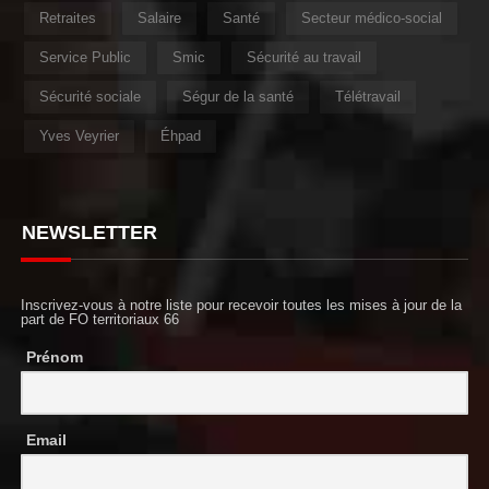
Retraites
Salaire
Santé
Secteur médico-social
Service Public
Smic
Sécurité au travail
Sécurité sociale
Ségur de la santé
Télétravail
Yves Veyrier
Éhpad
NEWSLETTER
Inscrivez-vous à notre liste pour recevoir toutes les mises à jour de la
part de FO territoriaux 66
Prénom
Email