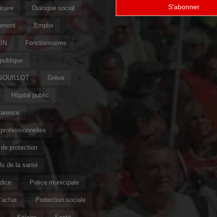
taire
Dialogue social
ement
Emploi
IN
Fonctionnaires
publique
 SOUILLOT
Grève
Hôpital public
Carence
professionnelles
de protection
s de la santé
ndice
Police municipale
’achat
Protection sociale