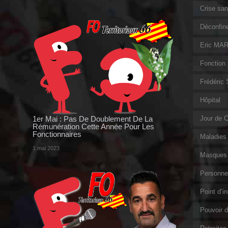
Crise sani
Déconfin
Eric MAR
Fonction 
Frédéric
Hôpital
1er Mai : Pas De Doublement De La
Jour de 
Rémunération Cette Année Pour Les
Fonctionnaires
Maladies 
1 mai 2023
Masques 
Personnel
Point d’i
Pouvoir d