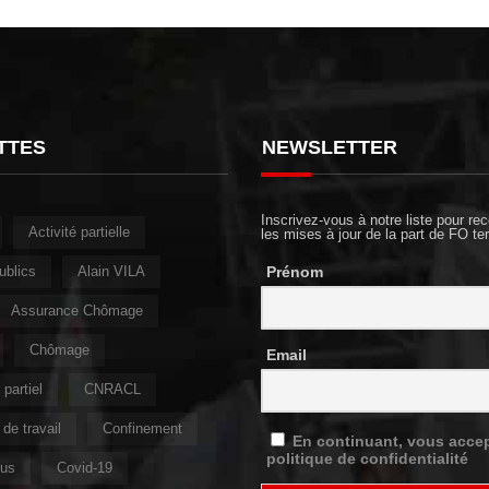
TTES
NEWSLETTER
Inscrivez-vous à notre liste pour rec
Activité partielle
les mises à jour de la part de FO ter
ublics
Alain VILA
Prénom
Assurance Chômage
Chômage
Email
partiel
CNRACL
de travail
Confinement
En continuant, vous accep
politique de confidentialité
rus
Covid-19