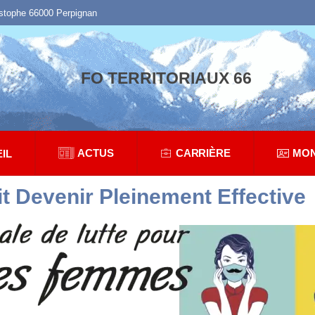
istophe 66000 Perpignan
FO TERRITORIAUX 66
ACTUS
CARRIÈRE
MON
IL
it Devenir Pleinement Effective