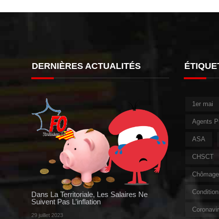
DERNIÈRES ACTUALITÉS
ÉTIQUE
1er mai
Agents P
ASA
CHSCT
Chômage 
Condition 
Dans La Territoriale, Les Salaires Ne
Suivent Pas L’inflation
Coronavi
29 juillet 2023