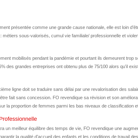
rement présentée comme une grande cause nationale, elle est loin d’ê
: métiers sous-valorisés, cumul vie familiale/ professionnelle et viol
ement mobilisés pendant la pandémie et pourtant ils demeurent trop 
6% des grandes entreprises ont obtenu plus de 75/100 alors qu’il exis
ème ligne doit se traduire sans délai par une revalorisation des sala
t être fait sans concession. FO revendique sa révision et son améliorati
 sur la proportion de femmes parmi les bas niveaux de classification e
Professionnelle
ttra un meilleur équilibre des temps de vie, FO revendique une augme
ntir la qualité d’accueil des enfants et les conditions de travail des