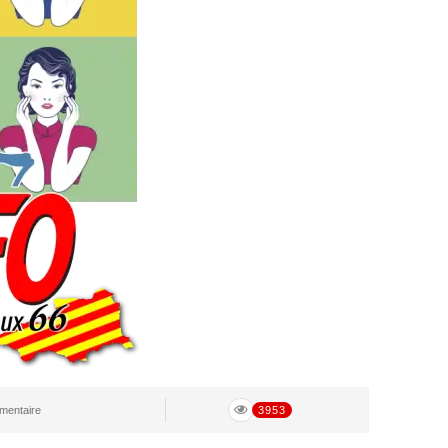
entaire
3953