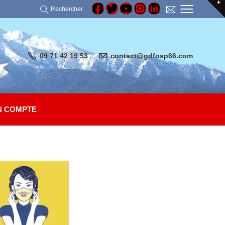
Rechercher
09 71 42 19 53
contact@gdfosp66.com
 COMPTE