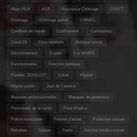
Alain VILA
ASA
Assurance Chômage
CHSCT
Chômage
Chômage partiel
CNRACL
Condition de travail
Confinement
Coronavirus
Covid-19
Crise sanitaire
Dialogue social
Déconfinement
Emploi
Eric MARIN
Fonctionnaires
Fonction publique
Frédéric SOUILLOT
Grève
Hôpital
Hôpital public
Jour de Carence
Maladies professionnelles
Masques de protection
Personnels de la santé
Point d’indice
Police municipale
Pouvoir d’achat
Protection sociale
Retraites
Salaire
Santé
Secteur médico-social