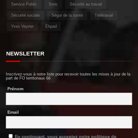
Service Public
Smic
Sécurité au travail
Sécurité sociale
Ségur de la santé
Télétravail
Yves Veyrier
Éhpad
NEWSLETTER
Inscrivez-vous à notre liste pour recevoir toutes les mises à jour de la
part de FO territoriaux 66
Prénom
Email
En continuant, vous acceptez notre politique de