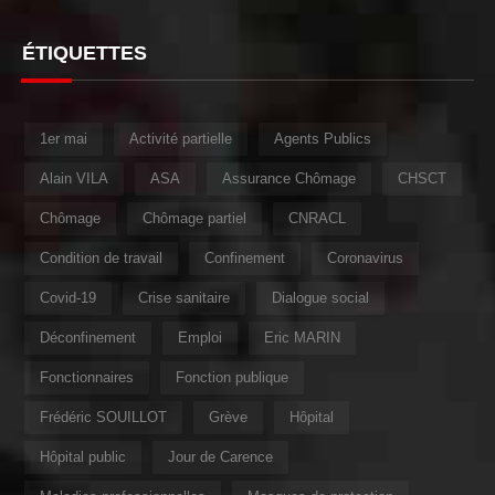
ÉTIQUETTES
1er mai
Activité partielle
Agents Publics
Alain VILA
ASA
Assurance Chômage
CHSCT
Chômage
Chômage partiel
CNRACL
Condition de travail
Confinement
Coronavirus
Covid-19
Crise sanitaire
Dialogue social
Déconfinement
Emploi
Eric MARIN
Fonctionnaires
Fonction publique
Frédéric SOUILLOT
Grève
Hôpital
Hôpital public
Jour de Carence