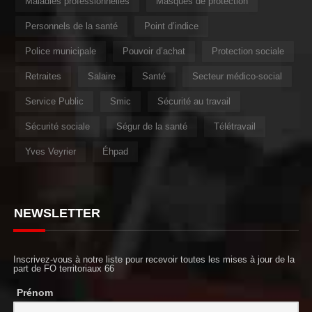
Maladies professionnelles
Masques de protection
Personnels de la santé
Point d’indice
Police municipale
Pouvoir d’achat
Protection sociale
Retraites
Salaire
Santé
Secteur médico-social
Service Public
Smic
Sécurité au travail
Sécurité sociale
Ségur de la santé
Télétravail
Yves Veyrier
Éhpad
NEWSLETTER
Inscrivez-vous à notre liste pour recevoir toutes les mises à jour de la
part de FO territoriaux 66
Prénom