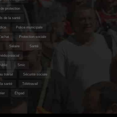
de protection
s de la santé
ndice
Police municipale
’achat
Protection sociale
Salaire
Santé
édico-social
ublic
Smic
u travail
Sécurité sociale
la santé
Télétravail
ier
Éhpad