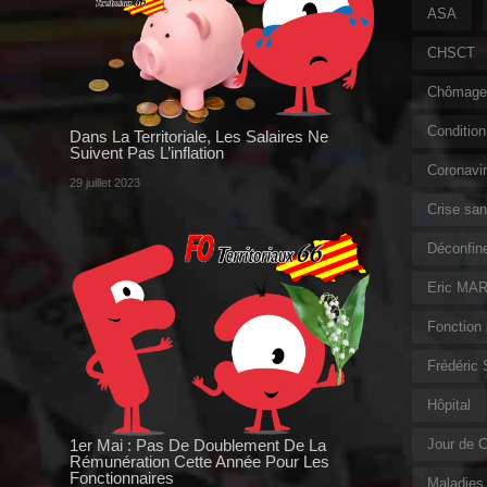
ASA
CHSCT
Chômage 
Condition 
Dans La Territoriale, Les Salaires Ne
Suivent Pas L’inflation
Coronavi
29 juillet 2023
Crise sani
Déconfin
Eric MAR
Fonction 
Frédéric
Hôpital
1er Mai : Pas De Doublement De La
Jour de 
Rémunération Cette Année Pour Les
Fonctionnaires
Maladies 