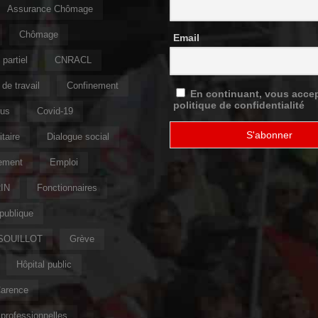
Assurance Chômage
Chômage
Email
partiel
CNRACL
de travail
Confinement
En continuant, vous accep
politique de confidentialité
rus
Covid-19
taire
Dialogue social
ement
Emploi
IN
Fonctionnaires
publique
 SOUILLOT
Grève
Hôpital public
Carence
professionnelles