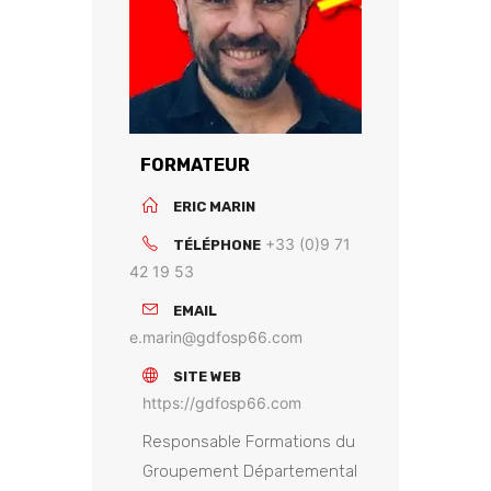
FORMATEUR
ERIC MARIN
+33 (0)9 71
TÉLÉPHONE
42 19 53
EMAIL
e.marin@gdfosp66.com
SITE WEB
https://gdfosp66.com
Responsable Formations du
Groupement Départemental