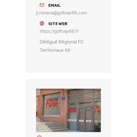
EMAIL
jl.romera@gdfosp66.com
SITE WEB
https://gdfosp66.fr
Délégué Régional FO
Territoriaux 66