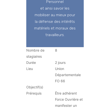
Personnel
et ainsi savoir les
mobiliser au mieux pour
la défense des intérêts
matériels et moraux des
travailleurs.
Nombre de
8
stagiaires
Durée
2 jours
Lieu
Union
Départementale
FO 66
Objectif(s)
Prérequis
Être adhérent
Force Ouvrière et
manifester un