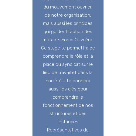
du mouvement ouvrier,
de notre organisation,
mais aussi les principes
qui guident l’action des
militants Force Ouvrière.
Ce stage te permettra de
comprendre le rôle et la
place du syndicat sur le
lieu de travail et dans la
société. Il te donnera
aussi les clés pour
comprendre le
fonctionnement de nos
structures et des
Instances
Représentatives du