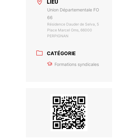
LIEU
Union Départementale FO
66
Résidence Dauder de Selva, 5
Place Marcel Oms, 66000
PERPIGNAN
CATÉGORIE
Formations syndicales