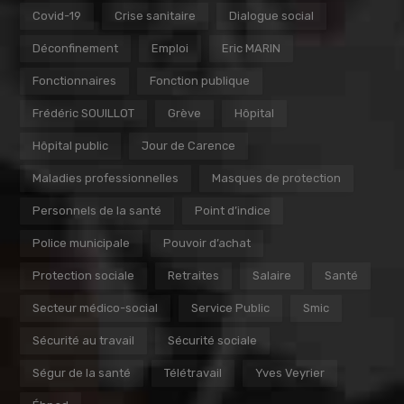
Covid-19
Crise sanitaire
Dialogue social
Déconfinement
Emploi
Eric MARIN
Fonctionnaires
Fonction publique
Frédéric SOUILLOT
Grève
Hôpital
Hôpital public
Jour de Carence
Maladies professionnelles
Masques de protection
Personnels de la santé
Point d’indice
Police municipale
Pouvoir d’achat
Protection sociale
Retraites
Salaire
Santé
Secteur médico-social
Service Public
Smic
Sécurité au travail
Sécurité sociale
Ségur de la santé
Télétravail
Yves Veyrier