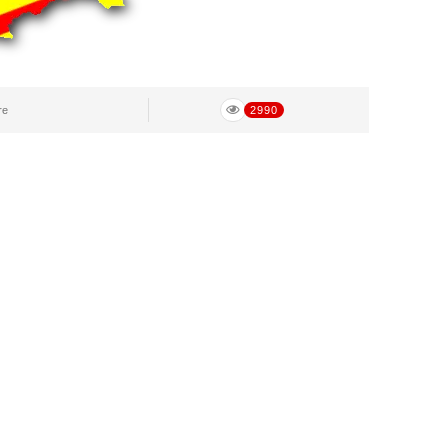
re
2990