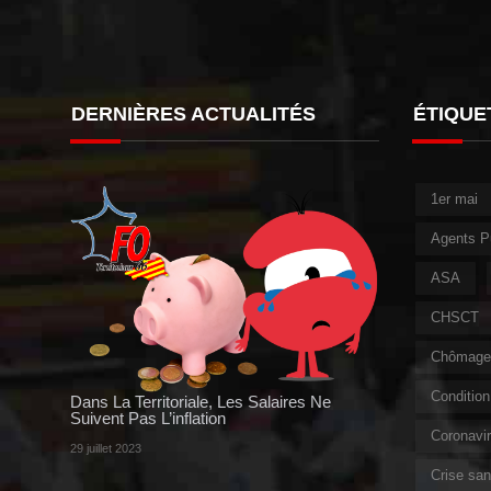
DERNIÈRES ACTUALITÉS
ÉTIQUE
1er mai
Agents P
ASA
CHSCT
Chômage 
Condition 
Dans La Territoriale, Les Salaires Ne
Suivent Pas L’inflation
Coronavi
29 juillet 2023
Crise sani