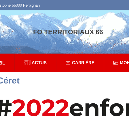
istophe 66000 Perpignan
FO TERRITORIAUX 66
ACTUS
CARRIÈRE
MON
IL
Céret