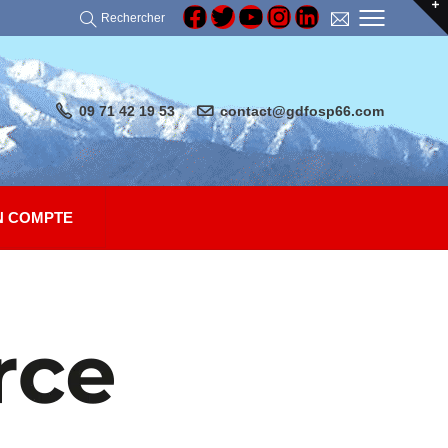
Rechercher
09 71 42 19 53
contact@gdfosp66.com
 COMPTE