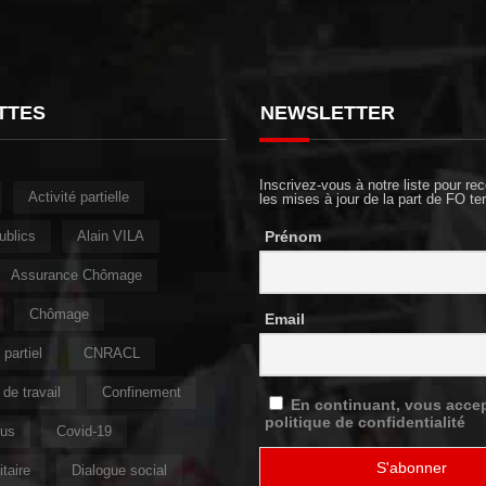
TTES
NEWSLETTER
Inscrivez-vous à notre liste pour rec
Activité partielle
les mises à jour de la part de FO ter
ublics
Alain VILA
Prénom
Assurance Chômage
Chômage
Email
partiel
CNRACL
de travail
Confinement
En continuant, vous accep
politique de confidentialité
rus
Covid-19
taire
Dialogue social