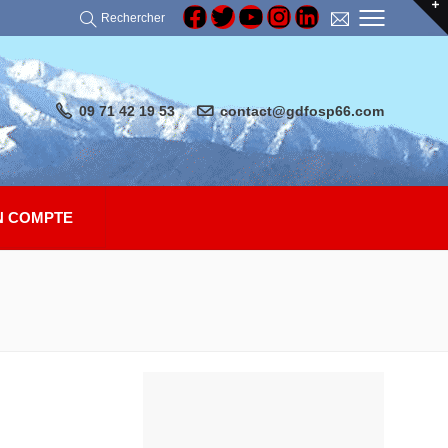
Rechercher
09 71 42 19 53
contact@gdfosp66.com
 COMPTE