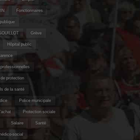
IN
Fonctionnaires
publique
 SOUILLOT
Grève
Hôpital public
Carence
professionnelles
de protection
s de la santé
ndice
Police municipale
’achat
Protection sociale
Salaire
Santé
édico-social