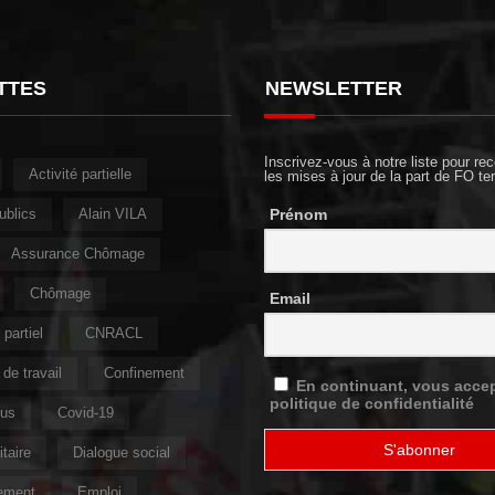
TTES
NEWSLETTER
Inscrivez-vous à notre liste pour rec
Activité partielle
les mises à jour de la part de FO ter
ublics
Alain VILA
Prénom
Assurance Chômage
Chômage
Email
partiel
CNRACL
de travail
Confinement
En continuant, vous accep
politique de confidentialité
rus
Covid-19
taire
Dialogue social
ement
Emploi