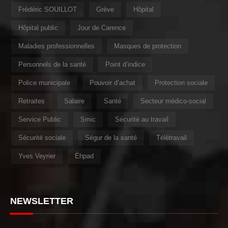
Frédéric SOUILLOT
Grève
Hôpital
Hôpital public
Jour de Carence
Maladies professionnelles
Masques de protection
Personnels de la santé
Point d’indice
Police municipale
Pouvoir d’achat
Protection sociale
Retraites
Salaire
Santé
Secteur médico-social
Service Public
Smic
Sécurité au travail
Sécurité sociale
Ségur de la santé
Télétravail
Yves Veyrier
Éhpad
NEWSLETTER