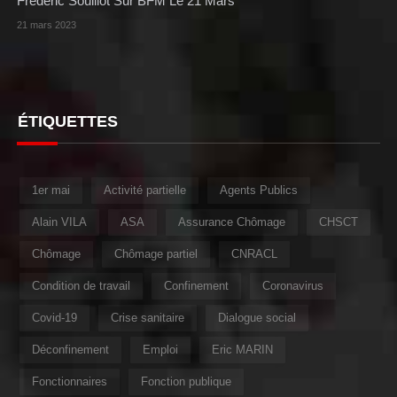
Frédéric Souillot Sur BFM Le 21 Mars
21 mars 2023
ÉTIQUETTES
1er mai
Activité partielle
Agents Publics
Alain VILA
ASA
Assurance Chômage
CHSCT
Chômage
Chômage partiel
CNRACL
Condition de travail
Confinement
Coronavirus
Covid-19
Crise sanitaire
Dialogue social
Déconfinement
Emploi
Eric MARIN
Fonctionnaires
Fonction publique