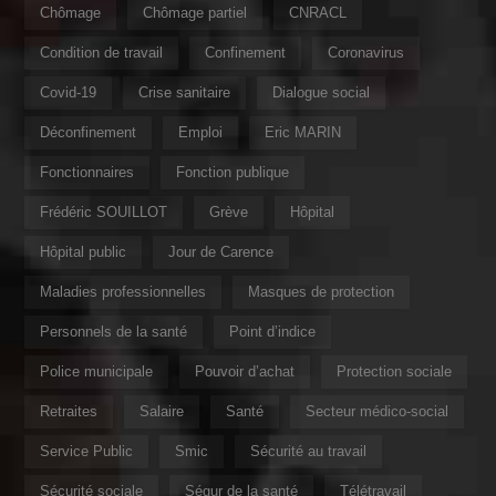
Chômage
Chômage partiel
CNRACL
Condition de travail
Confinement
Coronavirus
Covid-19
Crise sanitaire
Dialogue social
Déconfinement
Emploi
Eric MARIN
Fonctionnaires
Fonction publique
Frédéric SOUILLOT
Grève
Hôpital
Hôpital public
Jour de Carence
Maladies professionnelles
Masques de protection
Personnels de la santé
Point d’indice
Police municipale
Pouvoir d’achat
Protection sociale
Retraites
Salaire
Santé
Secteur médico-social
Service Public
Smic
Sécurité au travail
Sécurité sociale
Ségur de la santé
Télétravail