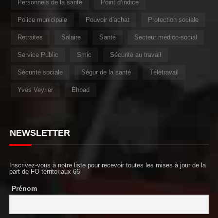
Personnels de la santé
Point d’indice
Police municipale
Pouvoir d’achat
Protection sociale
Retraites
Salaire
Santé
Secteur médico-social
Service Public
Smic
Sécurité au travail
Sécurité sociale
Ségur de la santé
Télétravail
Yves Veyrier
Éhpad
NEWSLETTER
Inscrivez-vous à notre liste pour recevoir toutes les mises à jour de la
part de FO territoriaux 66
Prénom