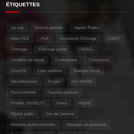
ÉTIQUETTES
1er mai
Activité partielle
Agents Publics
Alain VILA
ASA
Assurance Chômage
CHSCT
Chômage
Chômage partiel
CNRACL
Condition de travail
Confinement
Coronavirus
Covid-19
Crise sanitaire
Dialogue social
Déconfinement
Emploi
Eric MARIN
Fonctionnaires
Fonction publique
Frédéric SOUILLOT
Grève
Hôpital
Hôpital public
Jour de Carence
Maladies professionnelles
Masques de protection