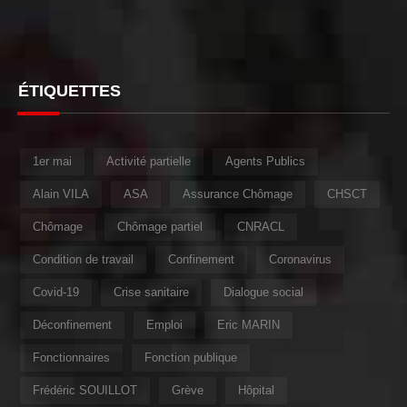
ÉTIQUETTES
1er mai
Activité partielle
Agents Publics
Alain VILA
ASA
Assurance Chômage
CHSCT
Chômage
Chômage partiel
CNRACL
Condition de travail
Confinement
Coronavirus
Covid-19
Crise sanitaire
Dialogue social
Déconfinement
Emploi
Eric MARIN
Fonctionnaires
Fonction publique
Frédéric SOUILLOT
Grève
Hôpital