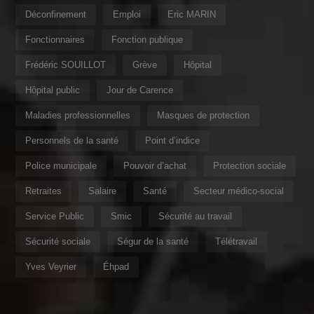
Déconfinement
Emploi
Eric MARIN
Fonctionnaires
Fonction publique
Frédéric SOUILLOT
Grève
Hôpital
Hôpital public
Jour de Carence
Maladies professionnelles
Masques de protection
Personnels de la santé
Point d’indice
Police municipale
Pouvoir d’achat
Protection sociale
Retraites
Salaire
Santé
Secteur médico-social
Service Public
Smic
Sécurité au travail
Sécurité sociale
Ségur de la santé
Télétravail
Yves Veyrier
Éhpad