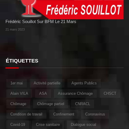
Frédéric Souillot Sur BFM Le 21 Mars
21 mars 2023
ÉTIQUETTES
1er mai
Activité partielle
Agents Publics
Alain VILA
ASA
Assurance Chômage
CHSCT
Chômage
Chômage partiel
CNRACL
Condition de travail
Confinement
Coronavirus
Covid-19
Crise sanitaire
Dialogue social