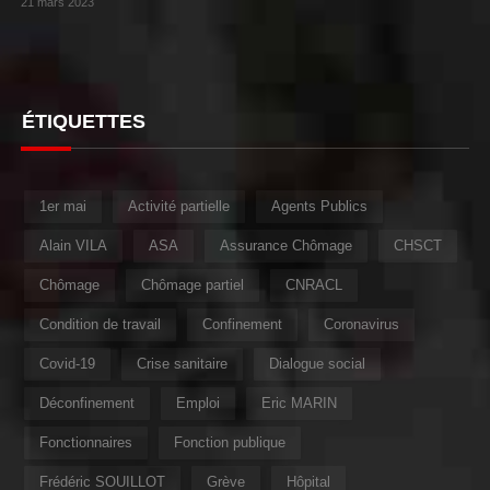
21 mars 2023
ÉTIQUETTES
1er mai
Activité partielle
Agents Publics
Alain VILA
ASA
Assurance Chômage
CHSCT
Chômage
Chômage partiel
CNRACL
Condition de travail
Confinement
Coronavirus
Covid-19
Crise sanitaire
Dialogue social
Déconfinement
Emploi
Eric MARIN
Fonctionnaires
Fonction publique
Frédéric SOUILLOT
Grève
Hôpital