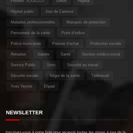
Frédéric SOUILLOT
Grève
Hôpital
Hôpital public
Jour de Carence
Maladies professionnelles
Masques de protection
Personnels de la santé
Point d’indice
Police municipale
Pouvoir d’achat
Protection sociale
Retraites
Salaire
Santé
Secteur médico-social
Service Public
Smic
Sécurité au travail
Sécurité sociale
Ségur de la santé
Télétravail
Yves Veyrier
Éhpad
NEWSLETTER
Inscrivez-vous à notre liste pour recevoir toutes les mises à jour de la