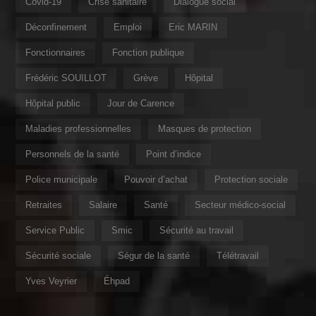
Covid-19
Crise sanitaire
Dialogue social
Déconfinement
Emploi
Eric MARIN
Fonctionnaires
Fonction publique
Frédéric SOUILLOT
Grève
Hôpital
Hôpital public
Jour de Carence
Maladies professionnelles
Masques de protection
Personnels de la santé
Point d’indice
Police municipale
Pouvoir d’achat
Protection sociale
Retraites
Salaire
Santé
Secteur médico-social
Service Public
Smic
Sécurité au travail
Sécurité sociale
Ségur de la santé
Télétravail
Yves Veyrier
Éhpad