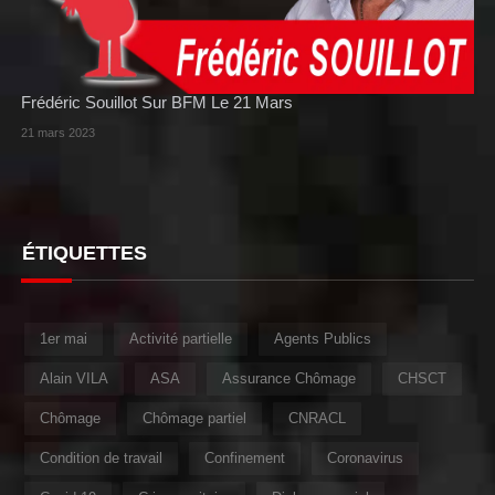
Frédéric Souillot Sur BFM Le 21 Mars
21 mars 2023
ÉTIQUETTES
1er mai
Activité partielle
Agents Publics
Alain VILA
ASA
Assurance Chômage
CHSCT
Chômage
Chômage partiel
CNRACL
Condition de travail
Confinement
Coronavirus