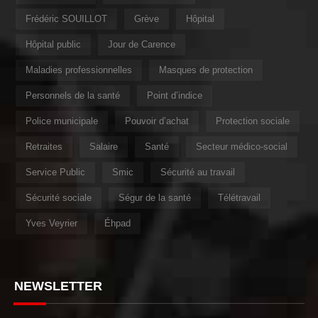
Frédéric SOUILLOT
Grève
Hôpital
Hôpital public
Jour de Carence
Maladies professionnelles
Masques de protection
Personnels de la santé
Point d’indice
Police municipale
Pouvoir d’achat
Protection sociale
Retraites
Salaire
Santé
Secteur médico-social
Service Public
Smic
Sécurité au travail
Sécurité sociale
Ségur de la santé
Télétravail
Yves Veyrier
Éhpad
NEWSLETTER