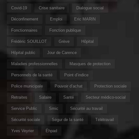
Covid-19
Crise sanitaire
Dialogue social
Déconfinement
Emploi
Eric MARIN
Fonctionnaires
Fonction publique
Frédéric SOUILLOT
Grève
Hôpital
Hôpital public
Jour de Carence
Maladies professionnelles
Masques de protection
Personnels de la santé
Point d’indice
Police municipale
Pouvoir d’achat
Protection sociale
Retraites
Salaire
Santé
Secteur médico-social
Service Public
Smic
Sécurité au travail
Sécurité sociale
Ségur de la santé
Télétravail
Yves Veyrier
Éhpad