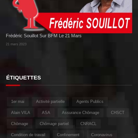
Frédéric Souillot Sur BFM Le 21 Mars
21 mars 2023
ÉTIQUETTES
1er mai
Activité partielle
Agents Publics
Alain VILA
ASA
Assurance Chômage
CHSCT
Chômage
Chômage partiel
CNRACL
Condition de travail
Confinement
Coronavirus