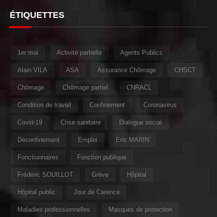
ÉTIQUETTES
1er mai
Activité partielle
Agents Publics
Alain VILA
ASA
Assurance Chômage
CHSCT
Chômage
Chômage partiel
CNRACL
Condition de travail
Confinement
Coronavirus
Covid-19
Crise sanitaire
Dialogue social
Déconfinement
Emploi
Eric MARIN
Fonctionnaires
Fonction publique
Frédéric SOUILLOT
Grève
Hôpital
Hôpital public
Jour de Carence
Maladies professionnelles
Masques de protection