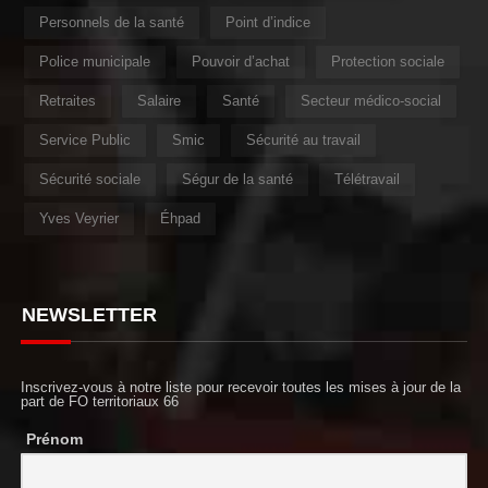
Personnels de la santé
Point d’indice
Police municipale
Pouvoir d’achat
Protection sociale
Retraites
Salaire
Santé
Secteur médico-social
Service Public
Smic
Sécurité au travail
Sécurité sociale
Ségur de la santé
Télétravail
Yves Veyrier
Éhpad
NEWSLETTER
Inscrivez-vous à notre liste pour recevoir toutes les mises à jour de la
part de FO territoriaux 66
Prénom