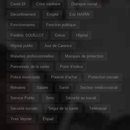
Covid-19
Crise sanitaire
Dialogue social
Déconfinement
Emploi
Eric MARIN
Fonctionnaires
Fonction publique
Frédéric SOUILLOT
Grève
Hôpital
Hôpital public
Jour de Carence
Maladies professionnelles
Masques de protection
Personnels de la santé
Point d’indice
Police municipale
Pouvoir d’achat
Protection sociale
Retraites
Salaire
Santé
Secteur médico-social
Service Public
Smic
Sécurité au travail
Sécurité sociale
Ségur de la santé
Télétravail
Yves Veyrier
Éhpad