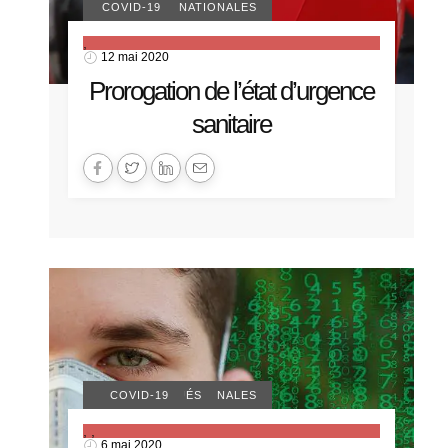
ACTUALITÉS NATIONALES
COVID-19
,
12 mai 2020
Prorogation de l’état d’urgence
sanitaire
ACTUALITÉS NATIONALES
COMMUNIQUÉS
COVID-19
,
,
6 mai 2020