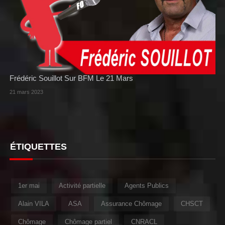
Frédéric Souillot Sur BFM Le 21 Mars
21 mars 2023
ÉTIQUETTES
1er mai
Activité partielle
Agents Publics
Alain VILA
ASA
Assurance Chômage
CHSCT
Chômage
Chômage partiel
CNRACL