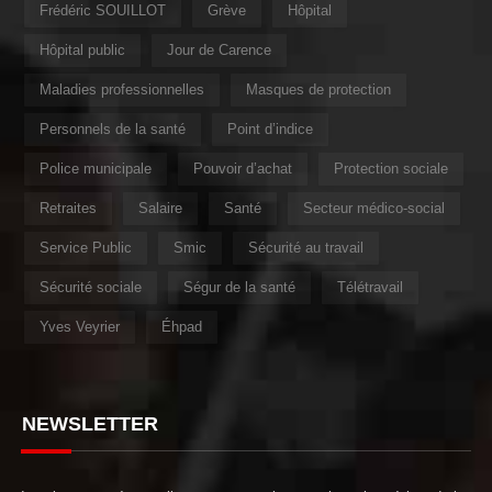
Frédéric SOUILLOT
Grève
Hôpital
Hôpital public
Jour de Carence
Maladies professionnelles
Masques de protection
Personnels de la santé
Point d’indice
Police municipale
Pouvoir d’achat
Protection sociale
Retraites
Salaire
Santé
Secteur médico-social
Service Public
Smic
Sécurité au travail
Sécurité sociale
Ségur de la santé
Télétravail
Yves Veyrier
Éhpad
NEWSLETTER