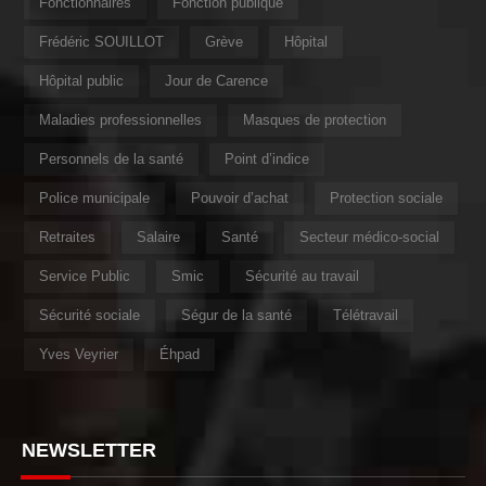
Fonctionnaires
Fonction publique
Frédéric SOUILLOT
Grève
Hôpital
Hôpital public
Jour de Carence
Maladies professionnelles
Masques de protection
Personnels de la santé
Point d’indice
Police municipale
Pouvoir d’achat
Protection sociale
Retraites
Salaire
Santé
Secteur médico-social
Service Public
Smic
Sécurité au travail
Sécurité sociale
Ségur de la santé
Télétravail
Yves Veyrier
Éhpad
NEWSLETTER