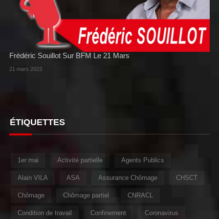
Frédéric Souillot Sur BFM Le 21 Mars
21 mars 2023
ÉTIQUETTES
1er mai
Activité partielle
Agents Publics
Alain VILA
ASA
Assurance Chômage
CHSCT
Chômage
Chômage partiel
CNRACL
Condition de travail
Confinement
Coronavirus