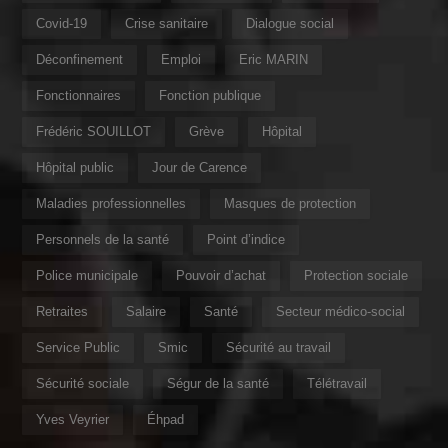
Covid-19
Crise sanitaire
Dialogue social
Déconfinement
Emploi
Eric MARIN
Fonctionnaires
Fonction publique
Frédéric SOUILLOT
Grève
Hôpital
Hôpital public
Jour de Carence
Maladies professionnelles
Masques de protection
Personnels de la santé
Point d’indice
Police municipale
Pouvoir d’achat
Protection sociale
Retraites
Salaire
Santé
Secteur médico-social
Service Public
Smic
Sécurité au travail
Sécurité sociale
Ségur de la santé
Télétravail
Yves Veyrier
Éhpad