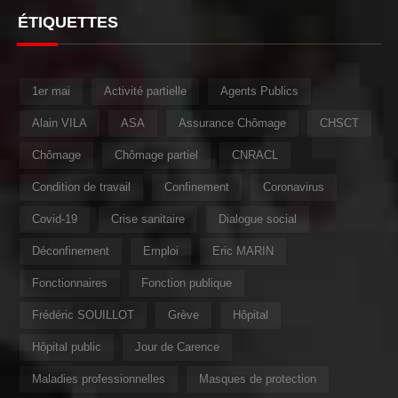
ÉTIQUETTES
1er mai
Activité partielle
Agents Publics
Alain VILA
ASA
Assurance Chômage
CHSCT
Chômage
Chômage partiel
CNRACL
Condition de travail
Confinement
Coronavirus
Covid-19
Crise sanitaire
Dialogue social
Déconfinement
Emploi
Eric MARIN
Fonctionnaires
Fonction publique
Frédéric SOUILLOT
Grève
Hôpital
Hôpital public
Jour de Carence
Maladies professionnelles
Masques de protection