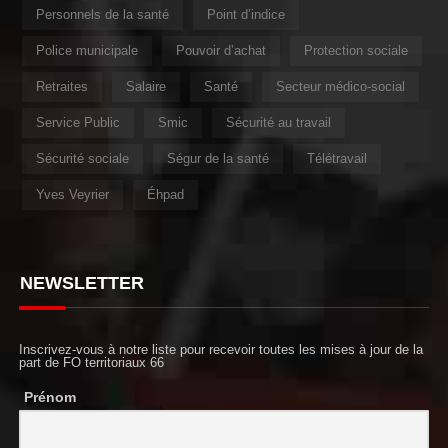
Personnels de la santé
Point d’indice
Police municipale
Pouvoir d’achat
Protection sociale
Retraites
Salaire
Santé
Secteur médico-social
Service Public
Smic
Sécurité au travail
Sécurité sociale
Ségur de la santé
Télétravail
Yves Veyrier
Éhpad
NEWSLETTER
Inscrivez-vous à notre liste pour recevoir toutes les mises à jour de la
part de FO territoriaux 66
Prénom