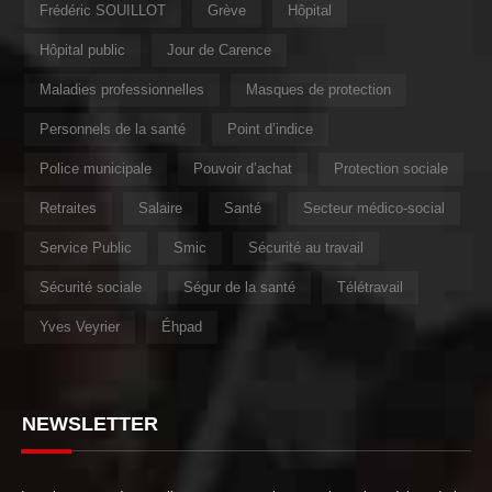
Frédéric SOUILLOT
Grève
Hôpital
Hôpital public
Jour de Carence
Maladies professionnelles
Masques de protection
Personnels de la santé
Point d’indice
Police municipale
Pouvoir d’achat
Protection sociale
Retraites
Salaire
Santé
Secteur médico-social
Service Public
Smic
Sécurité au travail
Sécurité sociale
Ségur de la santé
Télétravail
Yves Veyrier
Éhpad
NEWSLETTER