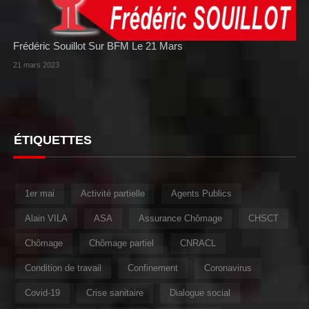
Frédéric Souillot Sur BFM Le 21 Mars
21 mars 2023
ÉTIQUETTES
1er mai
Activité partielle
Agents Publics
Alain VILA
ASA
Assurance Chômage
CHSCT
Chômage
Chômage partiel
CNRACL
Condition de travail
Confinement
Coronavirus
Covid-19
Crise sanitaire
Dialogue social