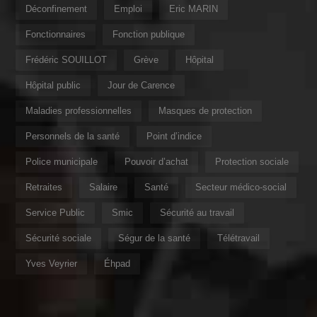
Déconfinement
Emploi
Eric MARIN
Fonctionnaires
Fonction publique
Frédéric SOUILLOT
Grève
Hôpital
Hôpital public
Jour de Carence
Maladies professionnelles
Masques de protection
Personnels de la santé
Point d’indice
Police municipale
Pouvoir d’achat
Protection sociale
Retraites
Salaire
Santé
Secteur médico-social
Service Public
Smic
Sécurité au travail
Sécurité sociale
Ségur de la santé
Télétravail
Yves Veyrier
Éhpad