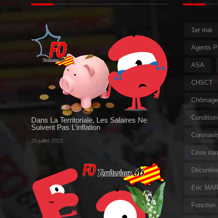
1er mai
Agents P
ASA
CHSCT
Chômage 
Condition 
Dans La Territoriale, Les Salaires Ne
Suivent Pas L’inflation
Coronavi
29 juillet 2023
Crise sani
Déconfin
Eric MAR
Fonction 