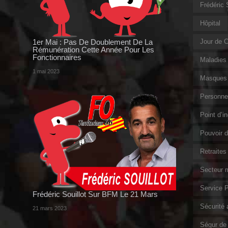
Frédéric
Hôpital
1er Mai : Pas De Doublement De La
Jour de 
Rémunération Cette Année Pour Les
Fonctionnaires
Maladies 
1 mai 2023
Masques 
Personnel
Point d’i
Pouvoir d
Retraites
Secteur m
Service P
Frédéric Souillot Sur BFM Le 21 Mars
Sécurité a
21 mars 2023
Ségur de 