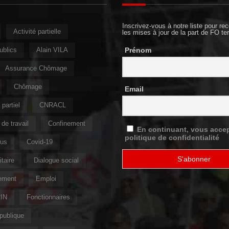
Inscrivez-vous à notre liste pour rec
Activité partielle
les mises à jour de la part de FO ter
ublics
Alain VILA
Prénom
Assurance Chômage
Chômage
Email
partiel
CNRACL
de travail
Confinement
En continuant, vous accep
politique de confidentialité
rus
Covid-19
taire
Dialogue social
ement
Emploi
IN
Fonctionnaires
publique