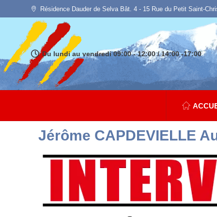
Résidence Dauder de Selva Bât. 4 - 15 Rue du Petit Saint-Chr
Du lundi au vendredi 09:00 - 12:00 / 14:00 -17:00
ACCUE
Jérôme CAPDEVIELLE Au M