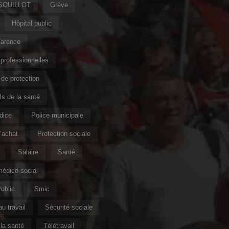
 SOUILLOT
Grève
Hôpital public
Carence
professionnelles
de protection
s de la santé
ndice
Police municipale
’achat
Protection sociale
Salaire
Santé
édico-social
ublic
Smic
u travail
Sécurité sociale
la santé
Télétravail