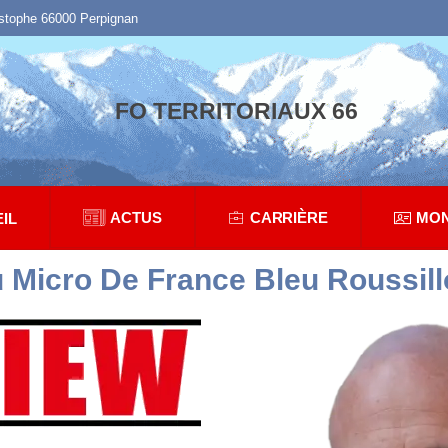
istophe 66000 Perpignan
FO TERRITORIAUX 66
ACTUS
CARRIÈRE
MON
IL
icro De France Bleu Roussill