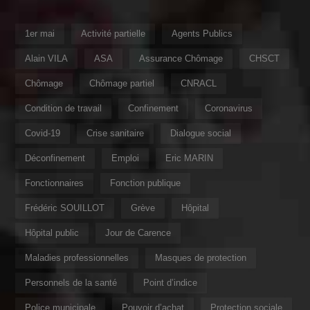
1er mai
Activité partielle
Agents Publics
Alain VILA
ASA
Assurance Chômage
CHSCT
Chômage
Chômage partiel
CNRACL
Condition de travail
Confinement
Coronavirus
Covid-19
Crise sanitaire
Dialogue social
Déconfinement
Emploi
Eric MARIN
Fonctionnaires
Fonction publique
Frédéric SOUILLOT
Grève
Hôpital
Hôpital public
Jour de Carence
Maladies professionnelles
Masques de protection
Personnels de la santé
Point d’indice
Police municipale
Pouvoir d’achat
Protection sociale