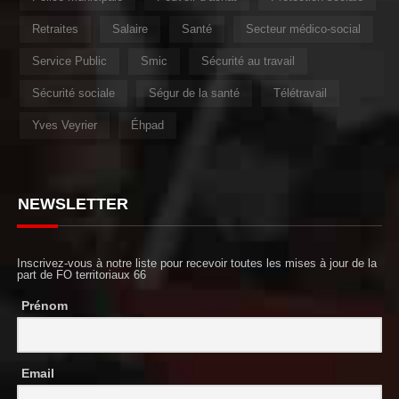
Retraites
Salaire
Santé
Secteur médico-social
Service Public
Smic
Sécurité au travail
Sécurité sociale
Ségur de la santé
Télétravail
Yves Veyrier
Éhpad
NEWSLETTER
Inscrivez-vous à notre liste pour recevoir toutes les mises à jour de la
part de FO territoriaux 66
Prénom
Email