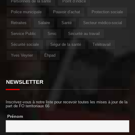
Personnels de la santé
Point d’indice
Police municipale
Pouvoir d’achat
Protection sociale
Retraites
Salaire
Santé
Secteur médico-social
Service Public
Smic
Sécurité au travail
Sécurité sociale
Ségur de la santé
Télétravail
Yves Veyrier
Éhpad
NEWSLETTER
Inscrivez-vous à notre liste pour recevoir toutes les mises à jour de la
part de FO territoriaux 66
Prénom