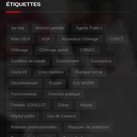
ÉTIQUETTES
1er mai
Activité partielle
Agents Publics
Alain VILA
ASA
Assurance Chômage
CHSCT
Chômage
Chômage partiel
CNRACL
Condition de travail
Confinement
Coronavirus
Covid-19
Crise sanitaire
Dialogue social
Déconfinement
Emploi
Eric MARIN
Fonctionnaires
Fonction publique
Frédéric SOUILLOT
Grève
Hôpital
Hôpital public
Jour de Carence
Maladies professionnelles
Masques de protection