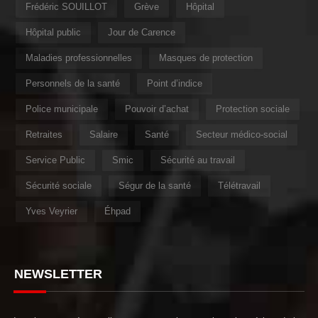
Frédéric SOUILLOT
Grève
Hôpital
Hôpital public
Jour de Carence
Maladies professionnelles
Masques de protection
Personnels de la santé
Point d’indice
Police municipale
Pouvoir d’achat
Protection sociale
Retraites
Salaire
Santé
Secteur médico-social
Service Public
Smic
Sécurité au travail
Sécurité sociale
Ségur de la santé
Télétravail
Yves Veyrier
Éhpad
NEWSLETTER