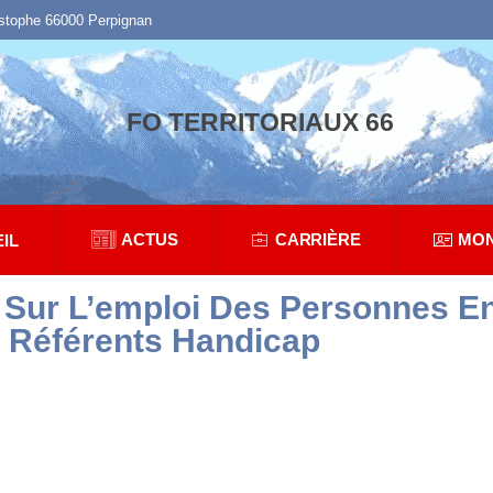
istophe 66000 Perpignan
FO TERRITORIAUX 66
ACTUS
CARRIÈRE
MON
IL
Sur L’emploi Des Personnes En
 Référents Handicap