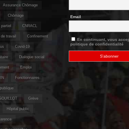
Assurance Chômage
Chômage
Email
partiel
CNRACL
de travail
Confinement
En continuant, vous accep
politique de confidentialité
rus
Covid-19
taire
Dialogue social
ement
Emploi
IN
Fonctionnaires
publique
 SOUILLOT
Grève
Hôpital public
Carence