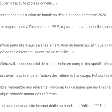
tien à l’activité professionnelle…).
des personnes en situation de handicap dès le second semestre 2020.
 et négociations à l’occasion de PSE, ruptures conventionnelles coll
ntion particulière aux salariés en situation de handicap, afin que d’un
ongé de reclassement, indemnité de mobilité…).
létravail, il est essentiel de bien prendre en compte les spécificités
au travail, la présence et l’action des référents handicaps FO sont un
mbre l’ensemble des référents Handicap FO désignés par les Unions 
amique rénovée autour des référents.
on son nouveau site internet dédié au handicap, l’édition 2021 de so