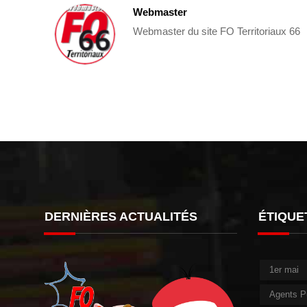
Webmaster
Webmaster du site FO Territoriaux 66
DERNIÈRES ACTUALITÉS
ÉTIQUE
1er mai
Agents P