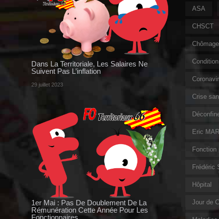
ASA
CHSCT
Chômage 
Condition 
Dans La Territoriale, Les Salaires Ne
Suivent Pas L’inflation
Coronavi
29 juillet 2023
Crise sani
Déconfin
Eric MAR
Fonction 
Frédéric
Hôpital
1er Mai : Pas De Doublement De La
Jour de 
Rémunération Cette Année Pour Les
Fonctionnaires