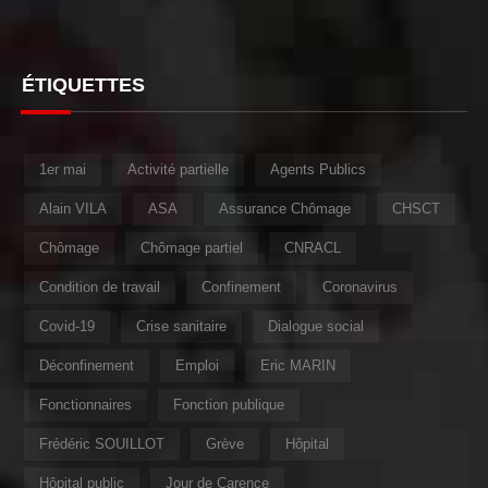
ÉTIQUETTES
1er mai
Activité partielle
Agents Publics
Alain VILA
ASA
Assurance Chômage
CHSCT
Chômage
Chômage partiel
CNRACL
Condition de travail
Confinement
Coronavirus
Covid-19
Crise sanitaire
Dialogue social
Déconfinement
Emploi
Eric MARIN
Fonctionnaires
Fonction publique
Frédéric SOUILLOT
Grève
Hôpital
Hôpital public
Jour de Carence